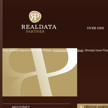
This content requires the Flash Player.
Download Flash Player
. Already have Fla
PŘÍSTUP ZAMÍT
INDUSTRIES