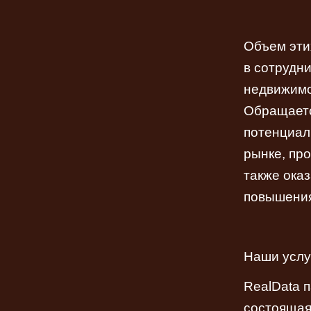
Объем эти
в сотрудн
недвижимо
Обращаетс
потенциал
рынке, пр
также ока
повышения
Наши услу
RealData 
состоящая