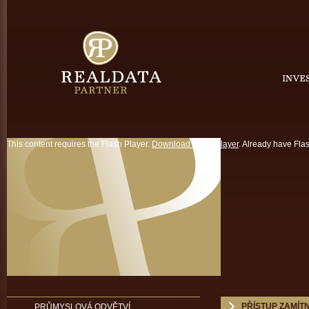
This content requires the Flash Player.
Download Flash Player
. Already have Fla
PŘÍSTUP ZAMÍT
PRŮMYSLOVÁ ODVĚTVÍ